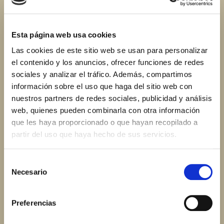
El uso de los distintos formularios y funcionalidades de
elolivardesanjose.com es voluntario. No obstante, algunos
campos son necesarios para atender correctamente tu petición
Esta página web usa cookies
(p. ej. para la gestión de cambios y devoluciones), siendo
Las cookies de este sitio web se usan para personalizar
voluntaria o accesoria la inclusión de datos personales en los
campos restantes. La negativa del Usuario a facilitar la
el contenido y los anuncios, ofrecer funciones de redes
información requerida en los campos obligatorios podría
sociales y analizar el tráfico. Además, compartimos
impedir a Olivar de San José atender tu petición.
información sobre el uso que haga del sitio web con
nuestros partners de redes sociales, publicidad y análisis
4. Con qué finalidad
web, quienes pueden combinarla con otra información
tratamos sus datos
que les haya proporcionado o que hayan recopilado a
partir del uso que haya hecho de sus servicios.
Con carácter general, la información registrada a través de
elolivardesanjose.com
que Olivar de San José obtiene de los
Selección
Usuarios, será tratada:
Necesario
de
a. Para tramitar y dar respuesta a las solicitudes formuladas
consentimiento
por los Usuarios a través de los formularios habilitados en
elolivardesanjose.com
y/o por correo electrónico.
Preferencias
5. A qué destinatarios