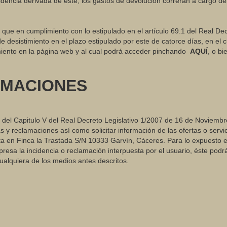
idencia derivada de este, los gastos de devolución correrán a cargo del
o que en cumplimiento con lo estipulado en el artículo 69.1 del Real D
sistimiento en el plazo estipulado por este de catorce días, en el cua
imiento en la página web y al cual podrá acceder pinchando
AQUÍ
, o b
AMACIONES
lo I del Capitulo V del Real Decreto Legislativo 1/2007 de 16 de Noviem
 y reclamaciones así como solicitar información de las ofertas o servic
ita en Finca la Trastada S/N 10333 Garvín, Cáceres. Para lo expuesto 
resa la incidencia o reclamación interpuesta por el usuario, éste podr
cualquiera de los medios antes descritos.