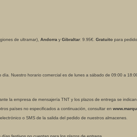
giones de ultramar),
Andorra
y
Gibraltar
: 9.95€.
Gratuito
para pedidos
o día. Nuestro horario comercial es de lunes a sábado de 09:00 a 18:0
ante la empresa de mensajería TNT y los plazos de entrega se indican
 otros países no especificados a continuación, consultar en
www.marqu
eo electrónico o SMS de la salida del pedido de nuestros almacenes.
s días festivos no cuentan para los plazos de entrega.