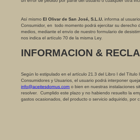
un error de pedido por parte del usuario o cualquier otra inc
Así mismo
El Olivar de San José, S.L.U.
informa al usuari
Consumidor, en todo momento podrá ejercitar su derecho de de
medios, mediante el envío de nuestro formulario de desist
nos indica el artículo 70 de la misma Ley.
INFORMACION & RECL
Según lo estipulado en el artículo 21.3 del Libro I del Títu
Consumidores y Usuarios, el usuario podrá interponer quejas
info@aceitesdomus.com
o bien en nuestras instalaciones s
resolver. Cumplido este plazo y no habiendo resuelto la emp
gastos ocasionados, del producto o servicio adquirido, por 